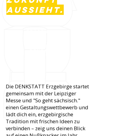
aussieht.
PRÄSENTIERT
VON DER
lEIPZIGER
mESSE UND
denkstatt
eRZGEBIRGE
Die DENKSTATT Erzgebirge startet
gemeinsam mit der Leipziger
Messe und "So geht sächsisch."
einen Gestaltungswettbewerb und
lädt dich ein, erzgebirgische
Tradition mit frischen Ideen zu
verbinden – zeig uns deinen Blick
auf einen Nußknacker im Jahr