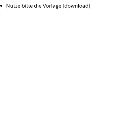
Nutze bitte die Vorlage [download]
Abzugeben ist eine PDF-Datei
Sende uns dein Design an
denkstatt.erzgebirge@seiffen.de
mit Betreff
"Gestaltungswettbewerb 2026"
Einsendeschluss ist der 18. Januar
2026
Download & Vorlage
Vorlage