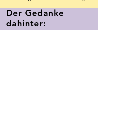
Der Gedanke
dahinter:
Möglichkeiten
sehen.
Grenzen existieren oft nur im Kopf.
Wir wollen Jugendlichen zeigen,
welche unzähligen Möglichkeiten
direkt vor ihrer Haustür liegen –
auf beiden Seiten des Kamms.
Indem wir die Geschichten von
gestern erzählen und die Gewerke
von heute erlebbar machen, stiften
wir Identität. Wir schaffen
Perspektiven für junge Menschen,
die das Erzgebirge von morgen
gestalten wollen.