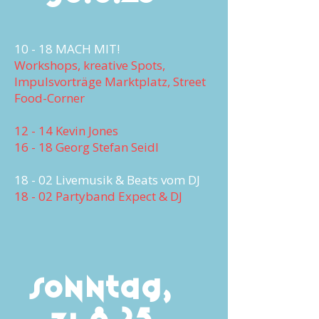
10 - 18 MACH MIT!
Workshops, kreative Spots,
Impulsvorträge Marktplatz, Street
Food-Corner
12 - 14 Kevin Jones
16 - 18 Georg Stefan Seidl
18 - 02 Livemusik & Beats vom DJ
18 - 02 Partyband Expect & DJ
Sonntag,