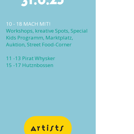
31.8.25
10 - 18 MACH MIT!
Workshops, kreative Spots, Special
Kids Programm, Marktplatz,
Auktion, Street Food-Corner
11 -13 Pirat Whysker
15 -17 Hutznbossen
ARTISTS