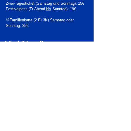
Zwei-Tagesticket (Samstag
und
Sonntag): 15€
Festivalpass (Fr Abend
bis
Sonntag): 19€
💛Familienkarte (2 E+3K) Samstag oder
Sonntag: 25€
Kind (6-14J)
Abendveranstaltung Freitag: 5€
Tagesticket Samstag
oder
Sonntag: 6€
Zwei-Tagesticket (Samstag
und
Sonntag): 10€
Festivalpass (Freitag Abend
bis
Sonntag): 15€
Tickets