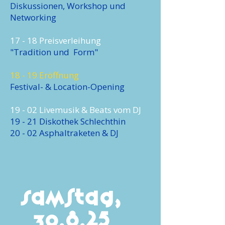
Diskussionen, Workshop und
Networking
17 - 18 Preisverleihung
"Tradition und Form"
18 - 19 Eröffnung
Festival- & Location-Opening
19 - 02 Livemusik & Beats vom DJ
19 - 21 Diskothek Schlechthin
20 - 02 Asphaltraketen & DJ
Samstag
,
30.8.25